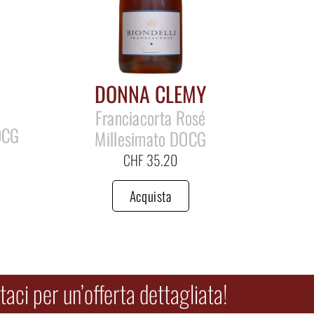
DONNA CLEMY
Franciacorta Rosé
OCG
Millesimato DOCG
CHF
35.20
Acquista
aci per un’offerta dettagliata!