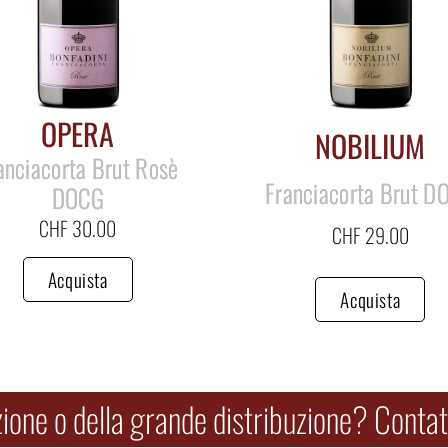
OPERA
NOBILIUM
anciacorta Brut Rosè
Franciacorta Brut D
DOCG
CHF
30.00
CHF
29.00
Acquista
Acquista
zione o della grande distribuzione? Contatt