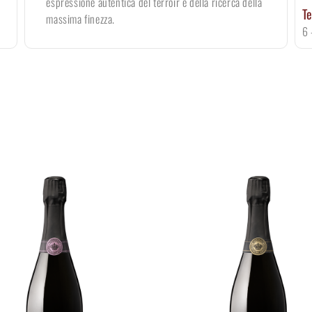
espressione autentica del terroir e della ricerca della
Te
massima finezza.
6 