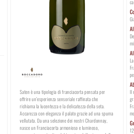
ca
Co
Gi
Al
De
mi
Al
La
Fr
pe
Ab
Il
Saten è una tipologia di franciacorta pensata per
gr
offrire un’esperienza sensoriale raffinata che
Fr
richiama la lucentezza e la delicatezza della seta.
mo
Accarezza con eleganza il palato grazie ad una spuma
vellutata. Da una selezione dei nostri Chardonnay,
Gr
nasce un Franciacorta armonioso e luminoso,
12