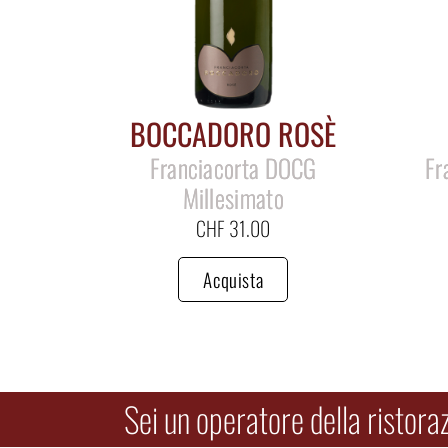
BOCCADORO ROSÈ
Franciacorta DOCG
Fr
Millesimato
CHF
31.00
Acquista
Sei un operatore della ristora