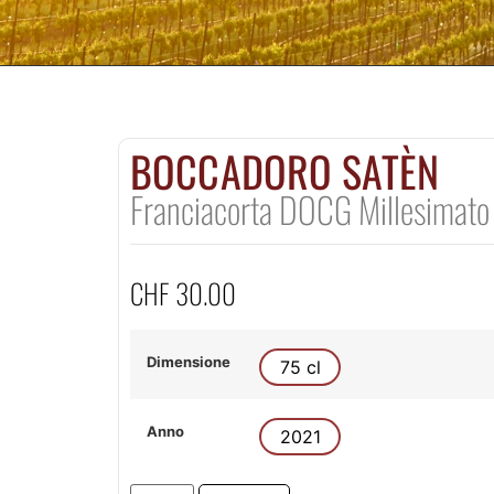
BOCCADORO SATÈN
Franciacorta DOCG Millesimato
CHF
30.00
Dimensione
75 cl
Anno
2021