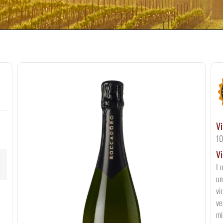
Vi
10
Vi
I 
un
vi
ve
mi