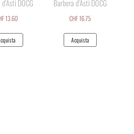
 d’Asti DOCG
Barbera d’Asti DOCG
HF
13.60
CHF
16.75
cquista
Acquista