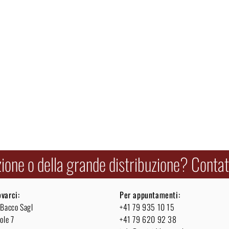
zione o della grande distribuzione? Contatt
ovarci:
Per appuntamenti:
 Bacco Sagl
+41 79 935 10 15
ole 7
+41 79 620 92 38