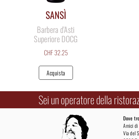
SANSÌ
Barbera d’Asti
Superiore DOCG
CHF
32.25
Acquista
Sei un operatore della ristora
Dove tr
Amici di
Via del S