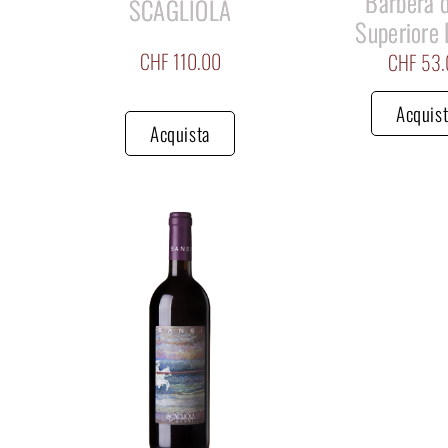
Barbera d
SCAGLIOLA
Superiore
CHF
110.00
CHF
53.
Acquis
Acquista