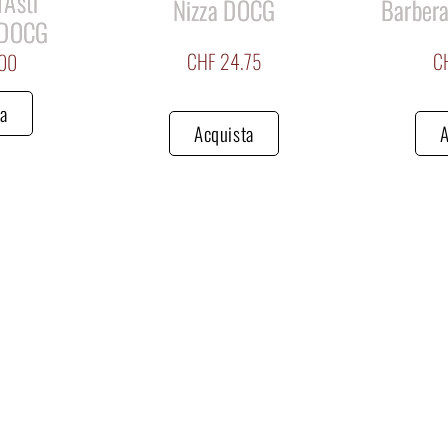
’Asti
Nizza DOCG
Barbera
 DOCG
CHF
24.75
C
00
ta
Acquista
A