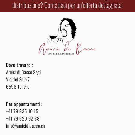
distribuzione? Contattaci per un’offerta dettagliata!
Dove trovarci:
Amici di Bacco Sagl
Via del Sole 7
6598 Tenero
Per appuntamenti:
+41 79 935 10 15
+41 79 620 92 38
info@amicidibacco.ch