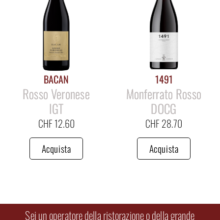
BACAN
1491
Rosso Veronese
Monferrato Rosso
IGT
DOCG
CHF
12.60
CHF
28.70
Acquista
Acquista
Sei un operatore della ristorazione o della grande