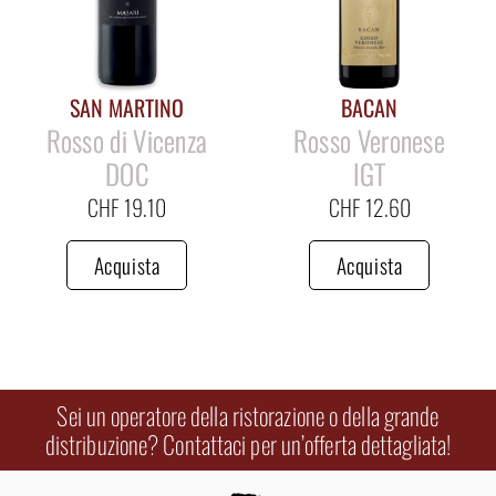
SAN MARTINO
BACAN
Rosso di Vicenza
Rosso Veronese
DOC
IGT
CHF
19.10
CHF
12.60
Acquista
Acquista
Sei un operatore della ristorazione o della grande
distribuzione? Contattaci per un’offerta dettagliata!