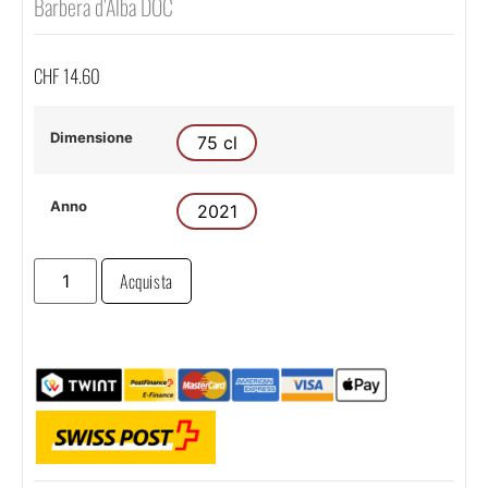
Barbera d’Alba DOC
CHF
14.60
Dimensione
75 cl
Anno
2021
Acquista