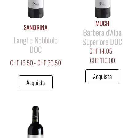
MUCH
SANDRINA
Barbera d’Alba
Langhe Nebbiolo
Superiore DOC
DOC
CHF
14.05
-
CHF
110.00
CHF
16.50
-
CHF
39.50
Acquista
Acquista