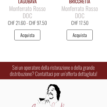
LAGOBAVA
BRICCHETTA
Monferrato Rosso
Monferrato Rosso
DOC
DOC
CHF
21.60
-
CHF
97.50
CHF
17.50
Acquista
Acquista
Sei un operatore della ristorazione o della grande
distribuzione? Contattaci per un’offerta dettagliata!