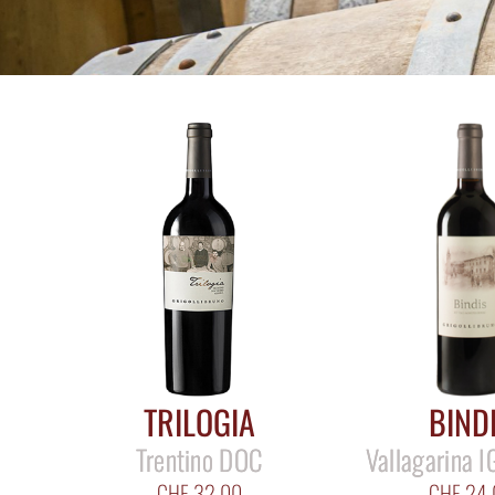
TRILOGIA
BIND
Trentino DOC
Vallagarina 
CHF
32.00
CHF
24.