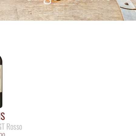
IS
IGT Rosso
00