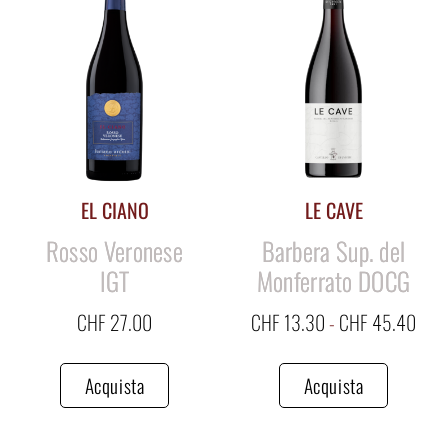
EL CIANO
LE CAVE
Rosso Veronese
Barbera Sup. del
IGT
Monferrato DOCG
CHF
27.00
CHF
13.30
-
CHF
45.40
Acquista
Acquista