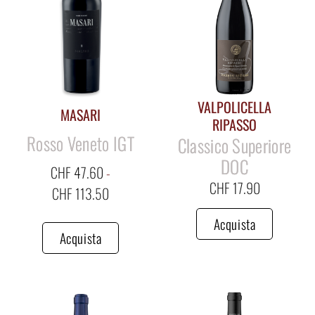
VALPOLICELLA
MASARI
RIPASSO
Rosso Veneto IGT
Classico Superiore
DOC
CHF
47.60
-
CHF
17.90
CHF
113.50
Acquista
Acquista