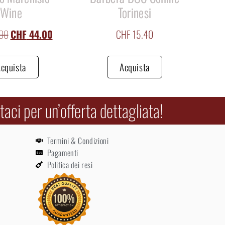
Wine
Torinesi
00
CHF
44.00
CHF
15.40
cquista
Acquista
aci per un’offerta dettagliata!
Termini & Condizioni
Pagamenti
Politica dei resi