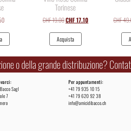
se
Torinese
50
CHF
19.00
CHF
17.10
CHF
49.
ta
Acquista
A
zione o della grande distribuzione? Contatt
ovarci:
Per appuntamenti:
 Bacco Sagl
+41 79 935 10 15
ole 7
+41 79 620 92 38
nero
info@amicidibacco.ch