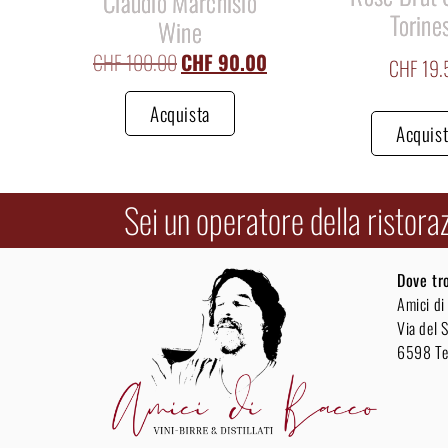
Claudio Marchisio
Torine
Wine
CHF
100.00
CHF
90.00
CHF
19.
Acquista
Acquis
Sei un operatore della ristora
Dove tr
Amici di
Via del S
6598 Te