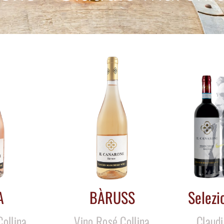
A
BÀRUSS
Selezi
Collina
Vino Rosé Collina
Claudi