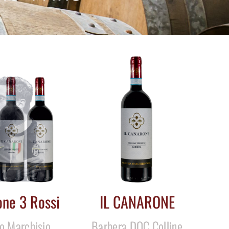
one 3 Rossi
IL CANARONE
o Marchisio
Barbera DOC Colline